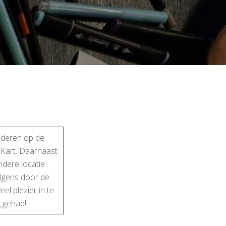
inderen op de
 Kart. Daarnaast
ndere locatie
olgens door de
el plezier in te
g gehad!