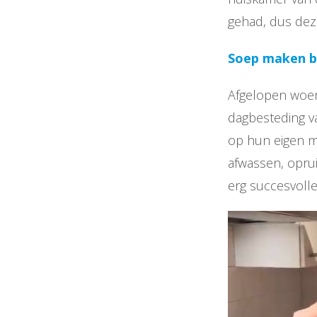
gehad, dus deze 
Soep maken b
Afgelopen woen
dagbesteding v
op hun eigen ma
afwassen, opru
erg succesvolle