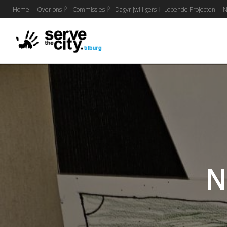
Home
Over ons
Commissies
Dagvrijwilligers
Lopende Projecten
N
N