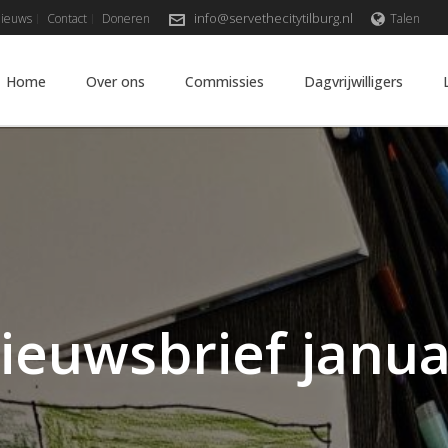
info@servethecitytilburg.nl
ieuws
Contact
Doneren
Talen
Home
Over ons
Commissies
Dagvrijwilligers
ieuwsbrief janua