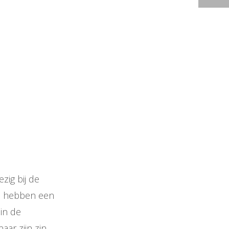
zig bij de
Ze hebben een
 in de
ar zijn zin