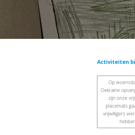
Activiteiten 
Op woensdag 
Oekraïne opvang
zijn onze vr
placemats gaa
vrijwilligers w
hebben,