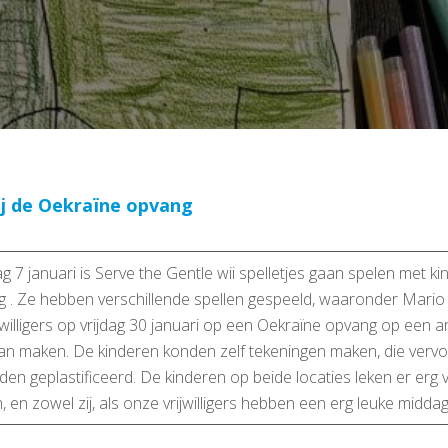
bij de Oekraïne opvang
7 januari is Serve the Gentle wii spelletjes gaan spelen met k
 . Ze hebben verschillende spellen gespeeld, waaronder Mario
ijwilligers op vrijdag 30 januari op een Oekraïne opvang op een a
n maken. De kinderen konden zelf tekeningen maken, die verv
erden geplastificeerd. De kinderen op beide locaties leken er erg ve
 en zowel zij, als onze vrijwilligers hebben een erg leuke midda