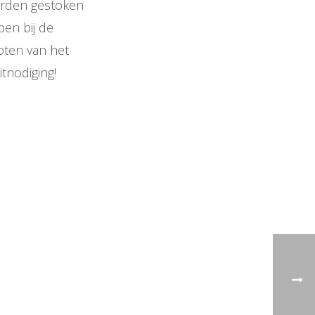
worden gestoken
en bij de
oten van het
tnodiging!