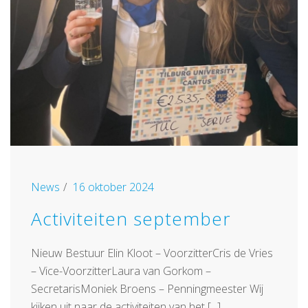
News
16 oktober 2024
Activiteiten september
Nieuw Bestuur Elin Kloot – VoorzitterCris de Vries
– Vice-VoorzitterLaura van Gorkom –
SecretarisMoniek Broens – Penningmeester Wij
kijken uit naar de activiteiten van het [...]