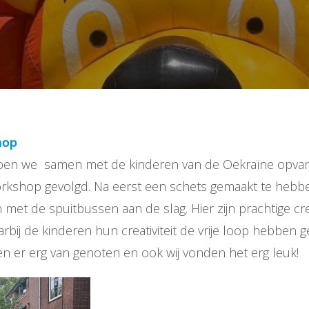
hop
bben we samen met de kinderen van de Oekraïne opva
 workshop gevolgd. Na eerst een schets gemaakt te heb
 met de spuitbussen aan de slag. Hier zijn prachtige cr
bij de kinderen hun creativiteit de vrije loop hebben g
n er erg van genoten en ook wij vonden het erg leuk!