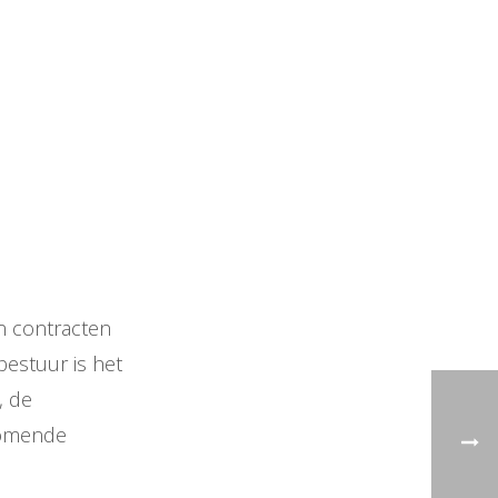
n contracten
bestuur is het
, de
nkomende