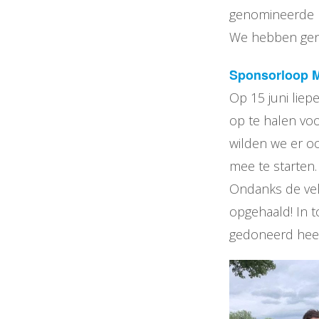
genomineerde b
We hebben gen
Sponsorloop 
Op 15 juni liep
op te halen voo
wilden we er o
mee te starten.
Ondanks de ve
opgehaald! In 
gedoneerd heef