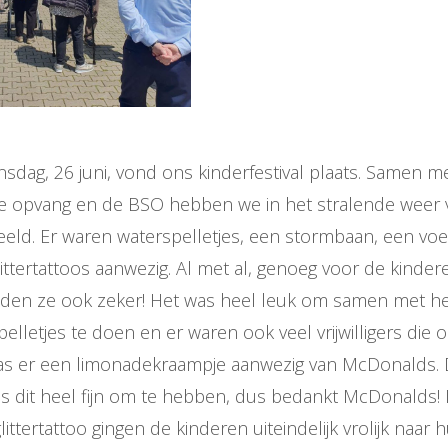
dag, 26 juni, vond ons kinderfestival plaats. Samen m
e opvang en de BSO hebben we in het stralende weer 
eeld. Er waren waterspelletjes, een stormbaan, een voetb
littertattoos aanwezig. Al met al, genoeg voor de kinde
deden ze ook zeker! Het was heel leuk om samen met h
elletjes te doen en er waren ook veel vrijwilligers die o
as er een limonadekraampje aanwezig van McDonalds. 
 dit heel fijn om te hebben, dus bedankt McDonalds!
ittertattoo gingen de kinderen uiteindelijk vrolijk naar 