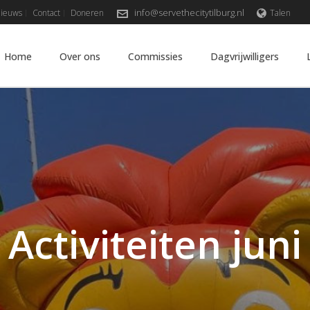
info@servethecitytilburg.nl
ieuws
Contact
Doneren
Talen
Home
Over ons
Commissies
Dagvrijwilligers
Activiteiten juni