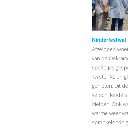
Kinderfestival
Afgelopen woens
van de Oekraïn
spelletjes gesp
Twister XL en g
genieten. Dit 
verschillende sp
hielpen. Ook w
warme weer was
sprankelende gl