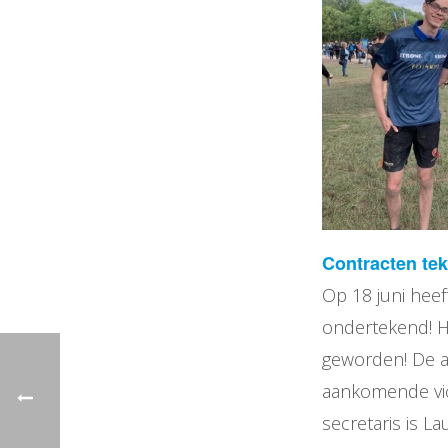
Contracten te
Op 18 juni hee
ondertekend! H
geworden! De aa
aankomende vice
secretaris is 