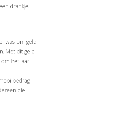
een drankje.
oel was om geld
n. Met dit geld
 om het jaar
mooi bedrag
dereen die