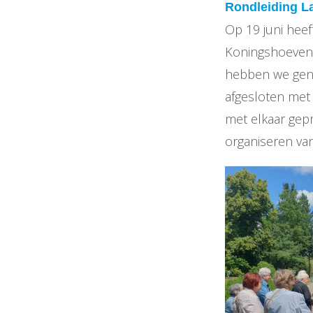
Rondleiding L
Op 19 juni heef
Koningshoeven,
hebben we geno
afgesloten met
met elkaar gepr
organiseren van