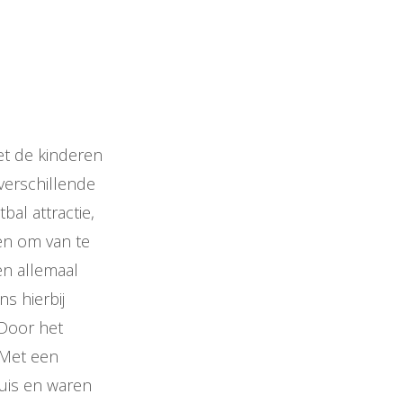
et de kinderen
verschillende
al attractie,
ren om van te
en allemaal
ns hierbij
Door het
 Met een
huis en waren