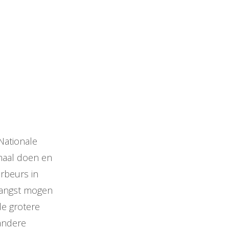
Nationale
lemaal doen en
rbeurs in
tvangst mogen
de grotere
andere