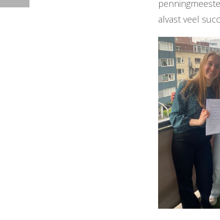
penningmeester 
alvast veel suc