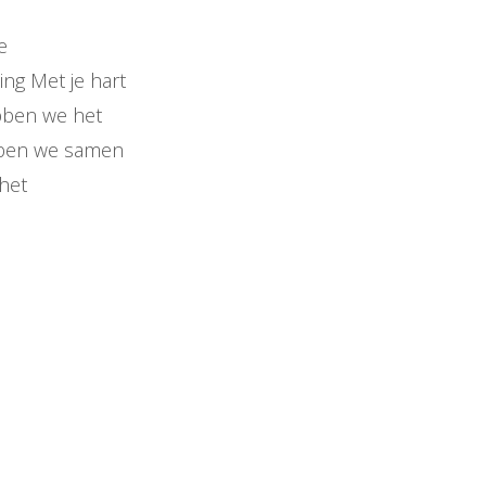
e
ng Met je hart
bben we het
ebben we samen
 het