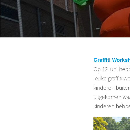
Graffiti Works
Op 12 juni he
leuke graffiti
kinderen buiten
uitgekomen waar
kinderen hebbe