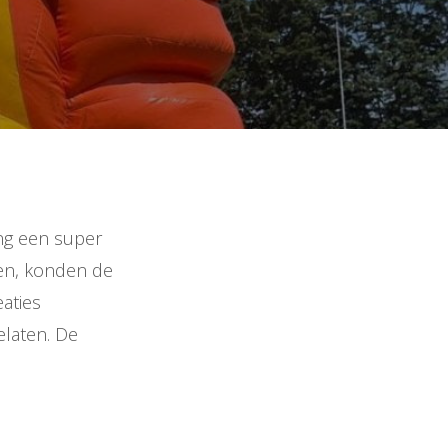
ng een super
ben, konden de
eaties
elaten. De