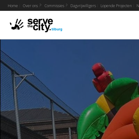
Home
Over ons
Commissies
Dagvrijwilligers
Lopende Projecten
N